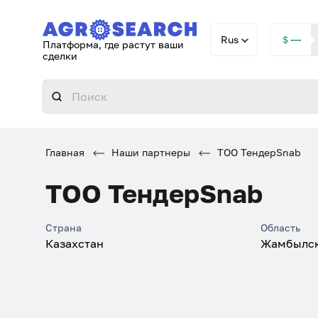
Rus
＄---
Платформа, где растут ваши
сделки
Главная
Наши партнеры
ТОО ТендерSnab
ТОО ТендерSnab
Страна
Область
Казахстан
Жамбылск