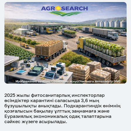
2025 жылы фитосанитарлық инспекторлар
өсімдіктер карантині саласында 3,6 мың
бұзушылықты анықтады. Подкарантиндік өнімнің
қозғалысын бақылау ұлттық заңнамаға және
Еуразиялық экономикалық одақ талаптарына
сәйкес жүзеге асырылады.