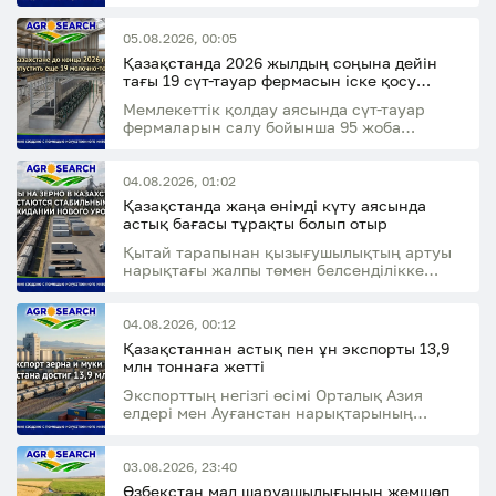
өткен жылдың сәйкес кезеңімен
салыстырғанда 14,7%-ға өсті
05.08.2026, 00:05
Қазақстанда 2026 жылдың соңына дейін
тағы 19 сүт-тауар фермасын іске қосу
жоспарлануда
Мемлекеттік қолдау аясында сүт-тауар
фермаларын салу бойынша 95 жоба
қаржыландырылды
04.08.2026, 01:02
Қазақстанда жаңа өнімді күту аясында
астық бағасы тұрақты болып отыр
Қытай тарапынан қызығушылықтың артуы
нарықтағы жалпы төмен белсенділікке
қарамастан жемдік ұн сегментін қолдады
04.08.2026, 00:12
Қазақстаннан астық пен ұн экспорты 13,9
млн тоннаға жетті
Экспорттың негізгі өсімі Орталық Азия
елдері мен Ауғанстан нарықтарының
есебінен қамтамасыз етілді
03.08.2026, 23:40
Өзбекстан мал шаруашылығының жемшөп