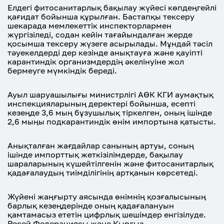
Елдегі фитосанитарлық бақылау жүйесі көпдеңгейлі
қағидат бойынша құрылған. Бастапқы тексеру
шекарада мемлекеттік инспекторлармен
жүргізіледі, содан кейін тағайындалған жерде
қосымша тексеру жүзеге асырылады. Мұндай тәсіл
тәуекелдерді дер кезінде анықтауға және қауіпті
карантиндік организмдердің әкелінуіне жол
бермеуге мүмкіндік береді.
Ауыл шаруашылығы министрлігі АӨК КГИ аумақтық
инспекцияларының деректері бойынша, есепті
кезеңде 3,6 мың бұзушылық тіркелген, оның ішінде
2,6 мыңы подкарантиндік өнім импортына қатысты.
Анықталған жағдайлар санының артуы, соның
ішінде импорттық жеткізілімдерде, бақылау
шараларының күшейтілгенін және фитосанитарлық
қадағалаудың тиімділігінің артқанын көрсетеді.
Жүйені жаңғырту аясында өнімнің қозғалысының
барлық кезеңдерінде оның қадағалануын
қамтамасыз ететін цифрлық шешімдер енгізілуде.
Ресей Федерациясы және Қырғыз