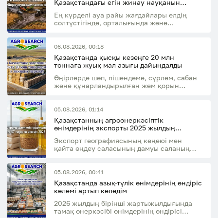
Қазақстандағы егін жинау науқанын
баяулатуы мүмкін
Ең күрделі ауа райы жағдайлары елдің
солтүстігінде, орталығында және
шығысында күтіледі
06.08.2026, 00:18
Қазақстанда қысқы кезеңге 20 млн
тоннаға жуық мал азығы дайындалды
Өңірлерде шөп, пішендеме, сүрлем, сабан
және құнарландырылған жем қорын
қалыптастыру жалғасуда
05.08.2026, 01:14
Қазақстанның агроөнеркәсіптік
өнімдерінің экспорты 2025 жылдың
қорытындысы бойынша 7 млрд АҚШ
Экспорт географиясының кеңеюі мен
долларына жетті
қайта өңдеу саласының дамуы саланың
экспорттық әлеуетінің өсуіне ықпал етті
05.08.2026, 00:41
Қазақстанда азық-түлік өнімдерінің өндіріс
көлемі артып келедім
2026 жылдың бірінші жартыжылдығында
тамақ өнеркәсібі өнімдерінің өндірісі