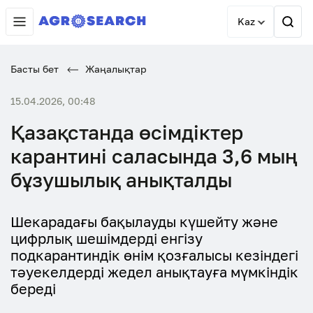
Kaz
Басты бет
Жаңалықтар
15.04.2026, 00:48
Қазақстанда өсімдіктер
карантині саласында 3,6 мың
бұзушылық анықталды
Шекарадағы бақылауды күшейту және
цифрлық шешімдерді енгізу
подкарантиндік өнім қозғалысы кезіндегі
тәуекелдерді жедел анықтауға мүмкіндік
береді