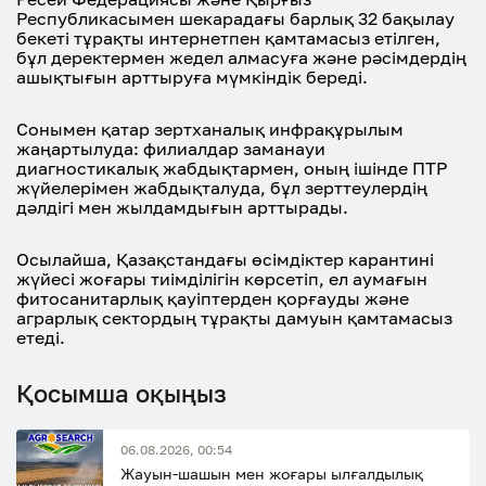
Республикасымен шекарадағы барлық 32 бақылау
бекеті тұрақты интернетпен қамтамасыз етілген,
бұл деректермен жедел алмасуға және рәсімдердің
ашықтығын арттыруға мүмкіндік береді.
Сонымен қатар зертханалық инфрақұрылым
жаңартылуда: филиалдар заманауи
диагностикалық жабдықтармен, оның ішінде ПТР
жүйелерімен жабдықталуда, бұл зерттеулердің
дәлдігі мен жылдамдығын арттырады.
Осылайша, Қазақстандағы өсімдіктер карантині
жүйесі жоғары тиімділігін көрсетіп, ел аумағын
фитосанитарлық қауіптерден қорғауды және
аграрлық сектордың тұрақты дамуын қамтамасыз
етеді.
Қосымша оқыңыз
06.08.2026, 00:54
Жауын-шашын мен жоғары ылғалдылық