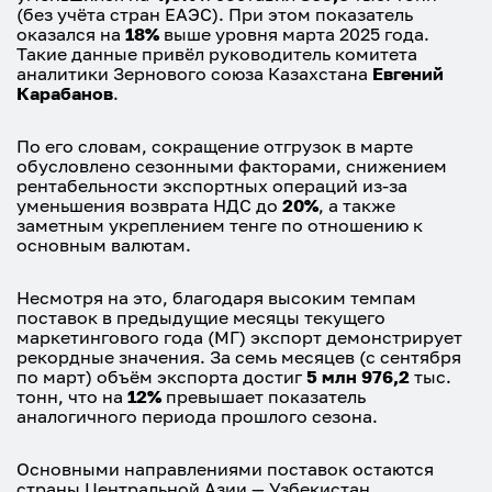
(без учёта стран ЕАЭС). При этом показатель
оказался на
18%
выше уровня марта 2025 года.
Такие данные привёл руководитель комитета
аналитики Зернового союза Казахстана
Евгений
Карабанов
.
По его словам, сокращение отгрузок в марте
обусловлено сезонными факторами, снижением
рентабельности экспортных операций из-за
уменьшения возврата НДС до
20%
, а также
заметным укреплением тенге по отношению к
основным валютам.
Несмотря на это, благодаря высоким темпам
поставок в предыдущие месяцы текущего
маркетингового года (МГ) экспорт демонстрирует
рекордные значения. За семь месяцев (с сентября
по март) объём экспорта достиг
5 млн 976,2
тыс.
тонн, что на
12%
превышает показатель
аналогичного периода прошлого сезона.
Основными направлениями поставок остаются
страны Центральной Азии — Узбекистан,