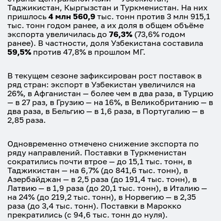
Таджикистан, Кыргызстан и Туркменистан. На них
пришлось
4 млн 560,9
тыс. тонн против 3 млн 915,1
тыс. тонн годом ранее, а их доля в общем объёме
экспорта увеличилась до
76,3%
(73,6% годом
ранее). В частности, доля Узбекистана составила
59,5%
против 47,8% в прошлом МГ.
В текущем сезоне зафиксирован рост поставок в
ряд стран: экспорт в Узбекистан увеличился на
26%, в Афганистан — более чем в два раза, в Турцию
— в 27 раз, в Грузию — на 16%, в Великобританию — в
два раза, в Бельгию — в 1,6 раза, в Португалию — в
2,85 раза.
Одновременно отмечено снижение экспорта по
ряду направлений. Поставки в Туркменистан
сократились почти втрое — до 15,1 тыс. тонн, в
Таджикистан — на 6,7% (до 841,6 тыс. тонн), в
Азербайджан — в 2,5 раза (до 191,4 тыс. тонн), в
Латвию — в 1,9 раза (до 20,1 тыс. тонн), в Италию —
на 24% (до 219,2 тыс. тонн), в Норвегию — в 2,35
раза (до 3,4 тыс. тонн). Поставки в Марокко
прекратились (с 94,6 тыс. тонн до нуля).