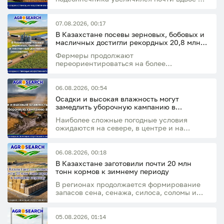
достиг 37,8 тыс. тонн
07.08.2026, 00:17
В Казахстане посевы зерновых, бобовых и
масличных достигли рекордных 20,8 млн
га
Фермеры продолжают
переориентироваться на более
маржинальные культуры, увеличивая
площади под рапсом, льном и
подсолнечником
06.08.2026, 00:54
Осадки и высокая влажность могут
замедлить уборочную кампанию в
Казахстане
Наиболее сложные погодные условия
ожидаются на севере, в центре и на
востоке страны
06.08.2026, 00:18
В Казахстане заготовили почти 20 млн
тонн кормов к зимнему периоду
В регионах продолжается формирование
запасов сена, сенажа, силоса, соломы и
концентрированных кормов
05.08.2026, 01:14