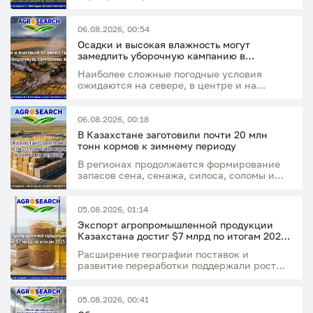
маржинальные культуры, увеличивая
площади под рапсом, льном и
подсолнечником
06.08.2026, 00:54
Осадки и высокая влажность могут
замедлить уборочную кампанию в
Казахстане
Наиболее сложные погодные условия
ожидаются на севере, в центре и на
востоке страны
06.08.2026, 00:18
В Казахстане заготовили почти 20 млн
тонн кормов к зимнему периоду
В регионах продолжается формирование
запасов сена, сенажа, силоса, соломы и
концентрированных кормов
05.08.2026, 01:14
Экспорт агропромышленной продукции
Казахстана достиг $7 млрд по итогам 2025
года
Расширение географии поставок и
развитие переработки поддержали рост
экспортного потенциала отрасли
05.08.2026, 00:41