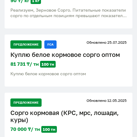
90 ₸/ кг
1 кг
Реализуем, Зерновое Сорго. Питательные показатели
сорго по отдельным позициям превышают показатели
кукурузы и ячменя, отличная добавка при
производстве комбинированных кормов. Полный
пакет документов (с/без НДС) Отгрузки по
Казахстану в ближнее и дальнее зарубежье.
Обновлено 25.07.2025
Фасовка. Автомобильный - Ж.Д. транспорт.
ПРЕДЛОЖЕНИЕ
FCA
Стоимость определяется на момент заключения
Куплю белое кормовое сорго оптом
договора.
81 731 ₸/ тн
100 тн
Куплю белое кормовое сорго оптом
Обновлено 12.05.2025
ПРЕДЛОЖЕНИЕ
Сорго кормовая (КРС, мрс, лошади,
куры)
70 000 ₸/ тн
100 тн