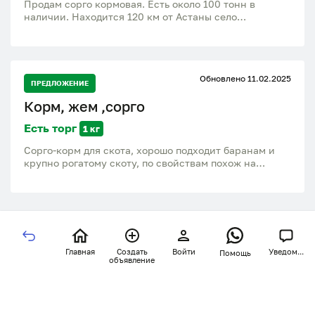
Продам сорго кормовая. Есть около 100 тонн в
наличии. Находится 120 км от Астаны село
Садырбай. Самовывоз. Доставка за отдельную плату.
Есть погрузка, весы. Если не доступен писать на
ватсап.
Обновлено 11.02.2025
ПРЕДЛОЖЕНИЕ
Корм, жем ,сорго
Есть торг
1 кг
Сорго-корм для скота, хорошо подходит баранам и
крупно рогатому скоту, по свойствам похож на
кукурузу и пшеницу но усваивается лучше. 130 тг.
Договорная
Главная
Создать
Войти
Уведом...
Помощь
объявление