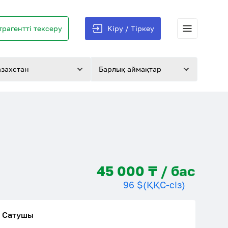
трагентті тексеру
Кіру / Тіркеу
азахстан
Барлық аймақтар
45 000 ₸ / бас
96 $
(ҚҚС-сіз)
Сатушы