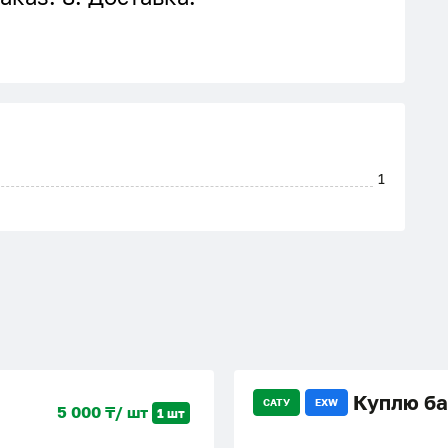
1
Куплю б
САТУ
EXW
5 000 ₸/ шт
1 шт