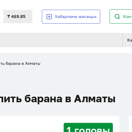
₸ 469.85
Хабарлама жасаңыз
Кон
К
ть барана в Алматы
пить барана в Алматы
1 головы