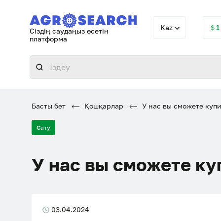
Kaz
＄1
Сіздің саудаңыз өсетін
платформа
Басты бет
Қошқарлар
У нас вы сможете купи
Сату
У нас вы сможете ку
03.04.2024