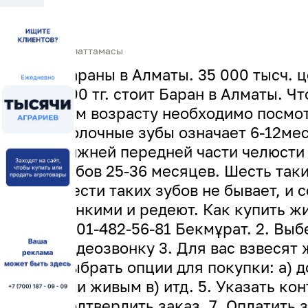
Сипаттамасы
Бараны в Алматы. 35 000 тысч. ц
000 тг. стоит Баран в Алматы. Ч
вам возрасту необходимо посмот
молочные зубы означает 6-12мес
нижней передней части челюсти 
зубов 25-36 месяцев. Шесть так
шести таких зубов не бывает, и 
тонкими и редеют. Как купить жи
8701-482-56-81 Бекмұрат. 2. Выб
видеозвонку 3. Для вас взвесят 
Выбрать опции для покупки: а) д
или живым в) итд. 5. Указать ко
подтвердить заказ. 7. Оплатить з