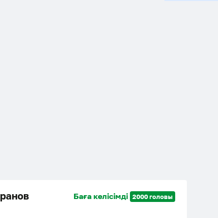
аранов
Баға келісімді
2000 головы