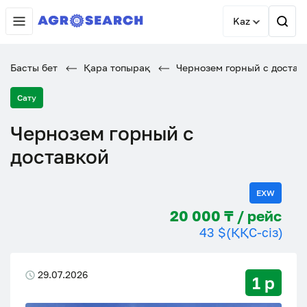
Kaz
Басты бет
Қара топырақ
Чернозем горный с достав
Сату
Чернозем горный с
доставкой
EXW
20 000 ₸ / рейс
43 $
(ҚҚС-сіз)
29.07.2026
1 р