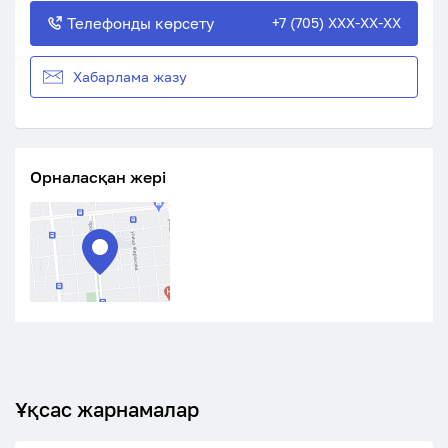
Телефонды көрсету
+7 (705) XXX-XX-XX
Хабарлама жазу
Орналасқан жері
Ұқсас жарнамалар