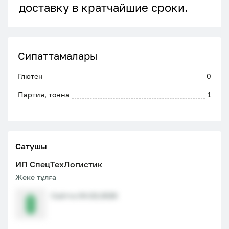
доставку в кратчайшие сроки.
Сипаттамалары
Глютен
0
Партия, тонна
1
Сатушы
ИП СпецТехЛогистик
Жеке тұлға
Сайтта 04.02.2026