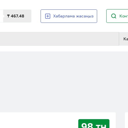
₸ 467.48
Хабарлама жасаңыз
Кон
К
98 тн