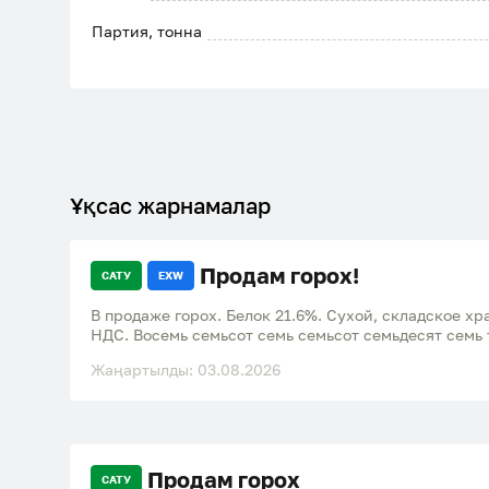
Партия, тонна
Ұқсас жарнамалар
Продам горох!
САТУ
EXW
В продаже горох. Белок 21.6%. Сухой, складское х
НДС. Восемь семьсот семь семьсот семьдесят семь 
Жаңартылды: 03.08.2026
Продам горох
САТУ