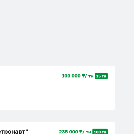
100 000 ₸/ тн
15 тн
стронавт"
235 000 ₸/ тн
100 тн