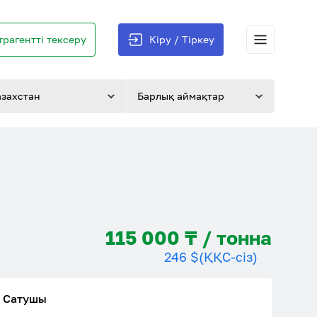
трагентті тексеру
Кіру / Тіркеу
азахстан
Барлық аймақтар
115 000 ₸ / тонна
246 $
(ҚҚС-сіз)
Сатушы