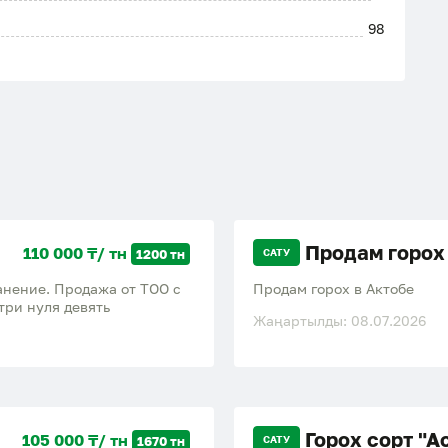
98
Продам горох
110 000 ₸/ тн
1200 тн
САТУ
ранение. Продажа от ТОО с
Продам горох в Актобе
три нуля девять
Жаңартылды: 08.07.2026
Горох сорт "А
105 000 ₸/ тн
1670 тн
САТУ