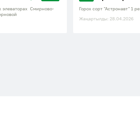
х элеваторах Смирново-
Горох сорт "Астронавт" 1 
105 тг по зерновой
Жаңартылды: 28.04.2026