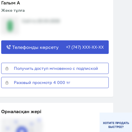
Галым A
Жеке тұлға
Сайтта 20.04.2026
Телефонды көрсету
+7 (747) XXX-XX-XX
Получить доступ мгновенно с подпиской
Разовый просмотр 4 000 тг
Орналасқан жері