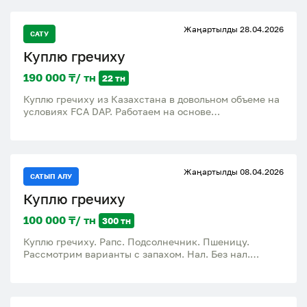
производстве Производитель Илийский
комбикормовый завод Илийский район Байсерке
Жаңартылды 28.04.2026
дачи Энергетик Режим работы Пн-Вс с 09:00 до
САТУ
18:00
Куплю гречиху
190 000 ₸/ тн
22 тн
Куплю гречиху из Казахстана в довольном объеме на
условиях FCA DAP. Работаем на основе
предоставленных фото и анализов. Если у вас есть
доступная гречиха, прошу связаться для обсуждения
условий сотрудничества. Компания "Бромекс",
Польша, Wola Wiązowa 83, Rusiec 97-438.
Жаңартылды 08.04.2026
Предложения на e-mail: или ватсап: +48 609 911 700.
САТЫП АЛУ
Куплю гречиху
100 000 ₸/ тн
300 тн
Куплю гречиху. Рапс. Подсолнечник. Пшеницу.
Рассмотрим варианты с запахом. Нал. Без нал.
Посредников прошу не беспокоить. Сев Каз.