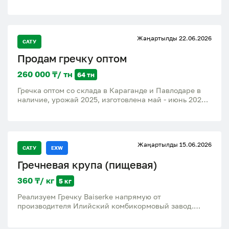
упаковка - мешки 50 кг. Сонмен қатар 25 кг бар 255
Жаңартылды 22.06.2026
САТУ
Продам гречку оптом
260 000 ₸/ тн
64 тн
Гречка оптом со склада в Караганде и Павлодаре в
наличие, урожай 2025, изготовлена май - июнь 2026г,
мешки по 25 кг. Цена за тонну 260 000 с ндс
Жаңартылды 15.06.2026
САТУ
EXW
Гречневая крупа (пищевая)
360 ₸/ кг
5 кг
Реализуем Гречку Baiserke напрямую от
производителя Илийский комбикормовый завод.
Качественный продукт для готовки Ассортимент и
цены Высший сорт Мешок 5 кг-1800 Информация о