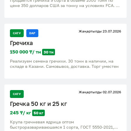
Продается гречиха 9 сорта в объеме 1000 тонн по
цене 350 долларов США за тонну на условиях FCA.
Гречиха высокого качества, идеально подходит для
различных направлений использования. Мы
предлагаем выгодные условия сотрудничества и
готовы обеспечить стабильные поставки данного
Жаңартылды 23.07.2026
продукта. Кроме того, по желанию клиента, можем
САТУ
DAP
организовать доставку гречихи непосредственно до
Гречиха
пункта назначения, что позволит сэкономить время и
снизить логистические затраты. Обращайтесь для
150 000 ₸/ тн
30 тн
получения подробной информации по
сотрудничеству и условиям поставки. Гарантируем
Реализуем семена гречихи. 30 тонн в наличии, на
надежность, качество продукции и индивидуальный
складе в Казани. Самовывоз, доставка. Торг уместен
подход к каждому заказу.
Жаңартылды 02.07.2026
САТУ
Гречка 50 кг и 25 кг
245 ₸/ кг
50 кг
Крупа гречневая ядрица оптом
быстроразвариваюшаяся 1 сорта, ГОСТ 5550-2021,