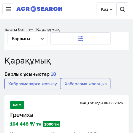
Kaz
Басты бет
Қарақұмық
Барлығы
Қарақұмық
Барлық ұсыныстар
18
Хабрламаларға жазылу
Хабарлама жасаңыз
Жаңартылды 06.08.2026
САТУ
Гречиха
164 448 ₸/ тн
1000 тн