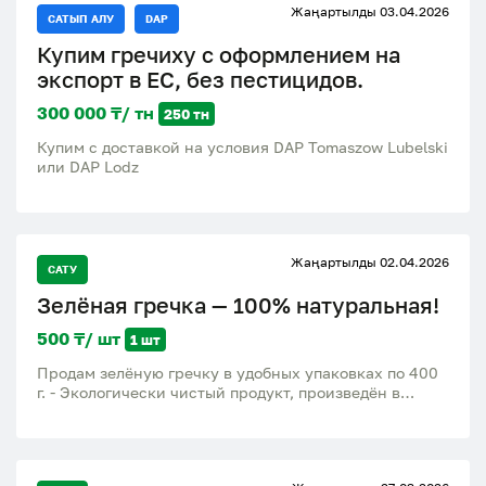
Жаңартылды 03.04.2026
САТЫП АЛУ
DAP
Купим гречиху с оформлением на
экспорт в ЕС, без пестицидов.
300 000 ₸/ тн
250 тн
Купим с доставкой на условия DAP Tomaszow Lubelski
или DAP Lodz
Жаңартылды 02.04.2026
САТУ
Зелёная гречка — 100% натуральная!
500 ₸/ шт
1 шт
Продам зелёную гречку в удобных упаковках по 400
г. - Экологически чистый продукт, произведён в
Казахстане - Не обжаренная — сохраняет витамины
и вкус - Подходит для проращивания, диетического и
вегетарианского питания Цена: 500 тг за 1 пакет
(400 г) При оптовом заказе — скидка!