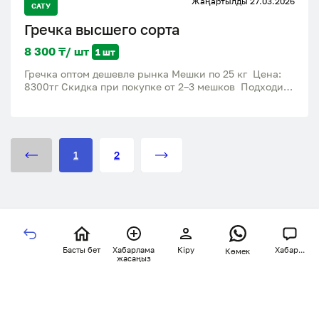
Жаңартылды 27.03.2026
САТУ
Гречка высшего сорта
8 300 ₸/ шт
1 шт
Гречка оптом дешевле рынка Мешки по 25 кг Цена:
8300тг Скидка при покупке от 2–3 мешков Подходит
для столовых, магазинов, семей СРОЧНО, осталось
ограниченное количество Доставим бесплатно в
городе Шымкент
1
2
Басты бет
Хабарлама
Кіру
Хабар...
Көмек
жасаңыз