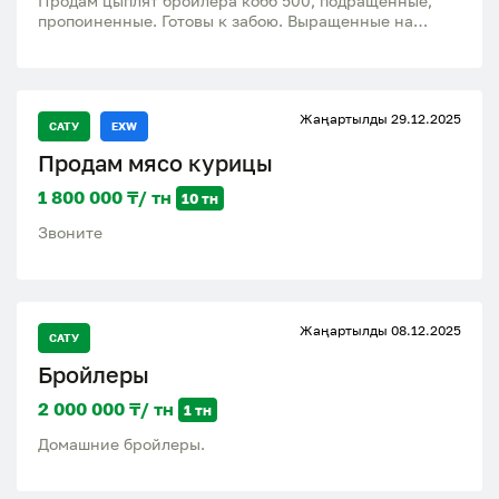
Продам цыплят бройлера кобб 500, подращённые,
пропоиненные. Готовы к забою. Выращенные на
натуральном корме!!! Без добавок и гормонов!!!
Жаңартылды 29.12.2025
САТУ
EXW
Продам мясо курицы
1 800 000 ₸/ тн
10 тн
Звоните
Жаңартылды 08.12.2025
САТУ
Бройлеры
2 000 000 ₸/ тн
1 тн
Домашние бройлеры.