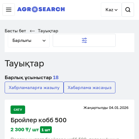
Kaz
Басты бет
Тауықтар
Барлығы
Тауықтар
Барлық ұсыныстар
18
Хабрламаларға жазылу
Хабарлама жасаңыз
Жаңартылды 04.01.2026
САТУ
Бройлер кобб 500
2 300 ₸/ шт
1 шт