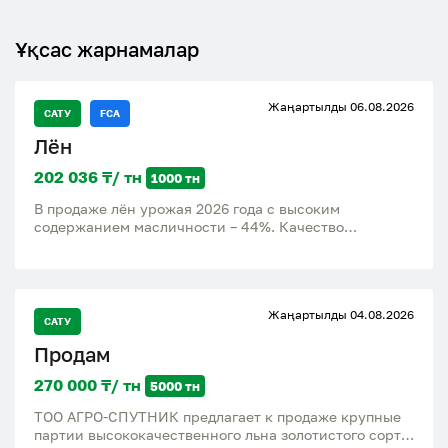
Ұқсас жарнамалар
Жаңартылды 06.08.2026
САТУ
FCA
Лён
202 036 ₸/ тн
1000 тн
В продаже лён урожая 2026 года с высоким
содержанием масличности – 44%. Качество
продукции полностью соответствует требованиям
ГОСТа, что гарантирует надежность и высокие
стандарты. Цена при условии FCA составляет 430
долларов за тонну. Мы предлагаем выгодные условия
Жаңартылды 04.08.2026
сотрудничества и можем организовать доставку
САТУ
непосредственно до вашего пункта назначения,
Продам
обеспечивая удобство и экономию времени для
наших клиентов
270 000 ₸/ тн
5000 тн
ТОО АГРО-СПУТНИК предлагает к продаже крупные
партии высококачественного льна золотистого сорта,