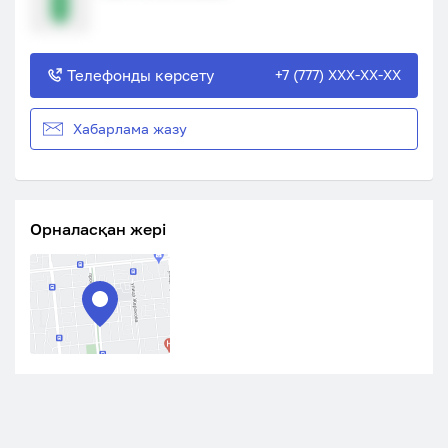
Телефонды көрсету
+7 (777) XXX-XX-XX
Хабарлама жазу
Орналасқан жері