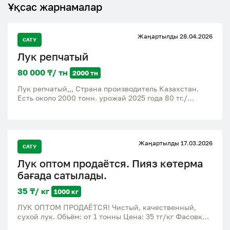
Ұқсас жарнамалар
Жаңартылды 28.04.2026
САТУ
Лук репчатый
80 000 ₸/ тн
2000 тн
Лук репчатый,,, Страна производитель Казахстан.
Есть около 2000 тонн. урожай 2025 года 80 тг./
килограмм оптовая цена 40 - 60 тг./килограмм
Жаңартылды 17.03.2026
САТУ
Лук оптом продаётся. Пияз көтерма
бағада сатылады.
35 ₸/ кг
1000 кг
ЛУК ОПТОМ ПРОДАЁТСЯ! Чистый, качественный,
сухой лук. Объём: от 1 тонны Цена: 35 тг/кг Фасовка:
мешки по 30–35 кг Доставка: Жетісу облысы,