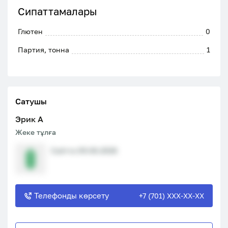
Сипаттамалары
Глютен
0
Партия, тонна
1
Сатушы
Эрик A
Жеке тұлға
Сайтта 09.06.2026
Телефонды көрсету
+7 (701) XXX-XX-XX