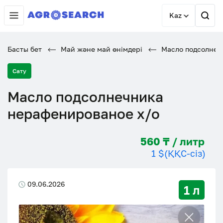
Kaz
Басты бет
Май және май өнімдері
Масло подсолнеч
Сату
Масло подсолнечника
нерафенированое х/о
560 ₸ / литр
1 $
(ҚҚС-сіз)
09.06.2026
1 л