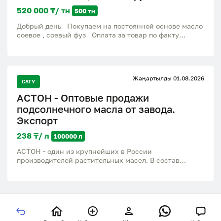
520 000 ₸/ тн
500 тн
Добрый день Покупаем на постоянной основе масло
соевое , соевый фуз Оплата за товар по факту
загрузки и предоставления отгрузочных документов
на складе продавца Транспорт жд цистерны
Контракт заключаем годовой и выше По всем
предложениям пишите на Вацаап С уважением ко
Жаңартылды 01.08.2026
всем
САТУ
АСТОН - Оптовые продажи
подсолнечного масла от завода.
Экспорт
238 ₸/ л
100000 л
АСТОН - один из крупнейших в России
производителей растительных масел. В состав
компании входят заводы по производству
растительных масел, элеваторные комплексы,
терминалы на реке Дон, сухогрузы класса «река-
море». Ассортимент: - Масло подсолнечное
рафинированное ТМ «Затея», «Волшебный Край» и
«Светлица» - Масло подсолнечное высокоолеиновое