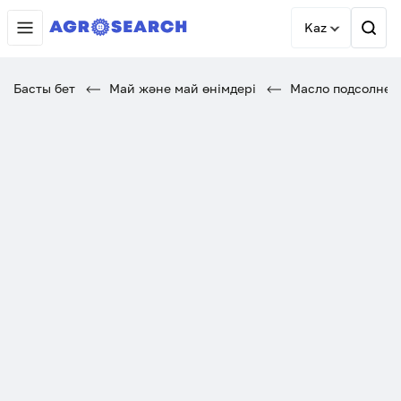
Kaz
Басты бет
Май және май өнімдері
Масло подсолнеч