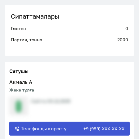
Сипаттамалары
Глютен
0
Партия, тонна
2000
Сатушы
Акмаль A
Жеке тұлға
Сайтта 04.12.2025
Телефонды көрсету
+9 (989) XXX-XX-XX