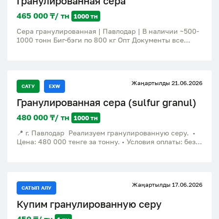
Гранулированная сера
465 000 ₸/ тн
1000 тн
Сера гранулированная | Павлодар | В наличии ~500-
1000 тонн Биг-бэги по 800 кг Опт Документы все
имеются Цена 465.000 KZT (980$)
Жаңартылды 21.06.2026
САТУ
EXW
Гранулированная сера (sulfur granul)
480 000 ₸/ тн
1000 тн
📍 г. Павлодар Реализуем гранулированную серу. •
Цена: 480 000 тенге за тонну. • Условия оплаты: без
предоплаты, расчет по факту загрузки. • Самовывоз,
стоимость доставки не включена. • Минимальный
объем для начала сотрудничества — 200–300 тонн.
После успешной первой поставки готовы обсуждать
Жаңартылды 17.06.2026
дальнейшие объемы. Просьба не беспокоить
САТЫП АЛУ
посредников, агентов и лиц, не располагающих
Купим гранулированную серу
реальным спросом. Предложение рассчитано на
прямых покупателей. Ценим свое и чужое время,