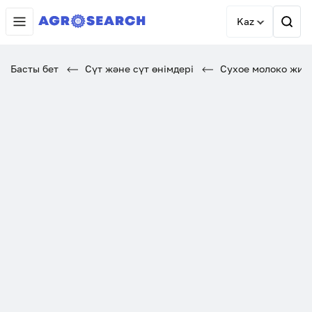
Kaz
Басты бет
Сүт және сүт өнімдері
Сухое молоко жирн