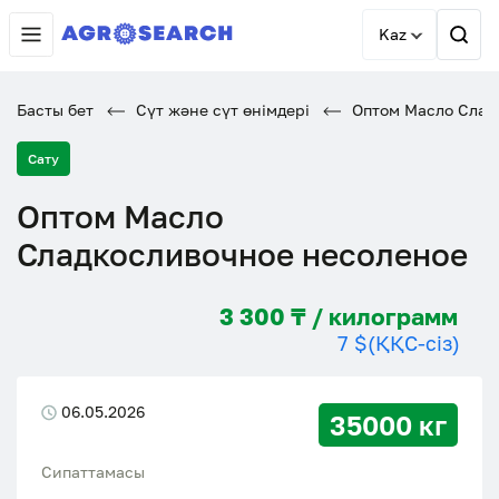
Kaz
Басты бет
Сүт және сүт өнімдері
Оптом Масло Слад
Сату
Оптом Масло
Сладкосливочное несоленое
3 300 ₸ / килограмм
7 $
(ҚҚС-сіз)
06.05.2026
35000 кг
Сипаттамасы