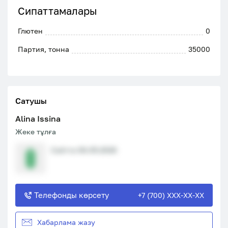
Сипаттамалары
Глютен
0
Партия, тонна
35000
Сатушы
Alina Issina
Жеке тұлға
Сайтта 06.05.2026
Телефонды көрсету
+7 (700) XXX-XX-XX
Хабарлама жазу