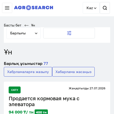
Kaz
Басты бет
Ұн
Барлығы
Ұн
Барлық ұсыныстар
77
Хабрламаларға жазылу
Хабарлама жасаңыз
Жаңартылды 27.07.2026
САТУ
Продается кормовая мука с
элеватора
94 000 ₸/ тн
400 тн