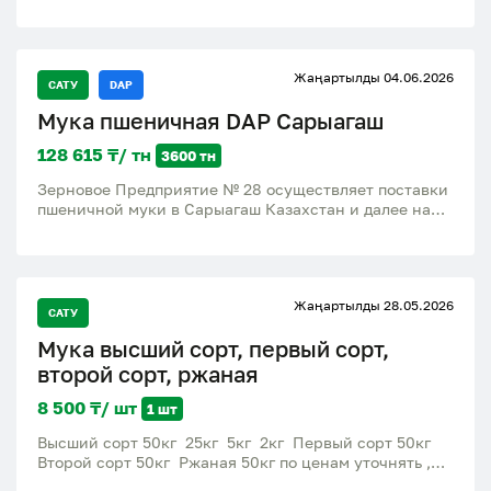
стандартам пищевой безопасности. Подходит для
хлебопекарного производства, кондитерских
изделий, кафе, производства печенья. Отличные
хлебопекарные свойства Фасовка. 2кг, 5кг, 10кг, 25кг,
Жаңартылды 04.06.2026
50кг Цена: - первый сорт от 180 тг/кг - высший от 263
САТУ
DAP
тг/кг Доставка : по Караганде и региону от 500 кг
Мука пшеничная DAP Сарыагаш
бесплатно Доставка по Казахстану договорная
Контакты : 8 777 - 161 - 20 - 20
128 615 ₸/ тн
3600 тн
Зерновое Предприятие № 28 осуществляет поставки
пшеничной муки в Сарыагаш Казахстан и далее на
экспорт. Показатели пшеничной муки (для
изготовления хлеба и хлебобулочных изделий):
влажность 14%, белизна 60, зольность 0,60%,
клейковина 30% минимум. Объем пшеничной муки
Жаңартылды 28.05.2026
на поставку в Сарыагаш до 3600 тонн муки /
САТУ
ежемесячно. Осуществляем поставки ЖД вагонами
Мука высший сорт, первый сорт,
(крытыми ЖД вагонами). Минимальная партия к
поставке от 68 тонн (ЖД вагонами).
второй сорт, ржаная
8 500 ₸/ шт
1 шт
Высший сорт 50кг 25кг 5кг 2кг Первый сорт 50кг
Второй сорт 50кг Ржаная 50кг по ценам уточнять ,
если не отвечаю, пишите на ватс