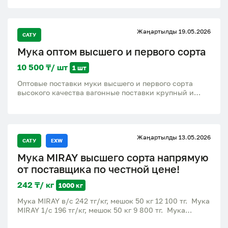
Жаңартылды 19.05.2026
САТУ
Мука оптом высшего и первого сорта
10 500 ₸/ шт
1 шт
Оптовые поставки муки высшего и первого сорта
высокого качества вагонные поставки крупный и
мелкий опт на прямую без посредников Мука 50 кг
высший сорт - 14000 тенге Мука 50 кг первый сорт -
10500 тенге Скидки оптовым покупателям Подробная
информация по номеру Будем рады
Жаңартылды 13.05.2026
сотрудничеству!!!
САТУ
EXW
Мука MIRAY высшего сорта напрямую
от поставщика по честной цене!
242 ₸/ кг
1000 кг
Мука MIRAY в/с 242 тг/кг, мешок 50 кг 12 100 тг. Мука
MIRAY 1/с 196 тг/кг, мешок 50 кг 9 800 тг. Мука
ржаная 300тг/кг, мешок 25 кг 7500 тг. Также мы