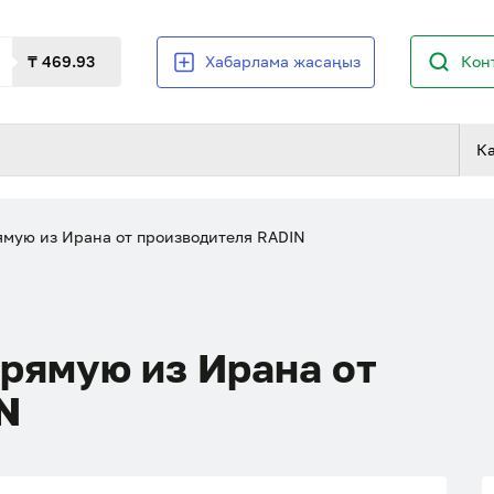
₸ 469.93
Хабарлама жасаңыз
Кон
К
ую из Ирана от производителя RADIN
рямую из Ирана от
N