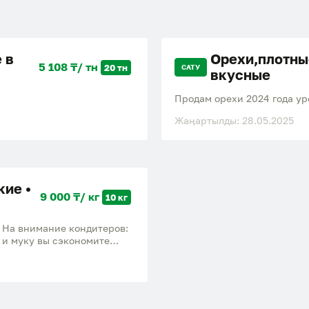
 в
Орехи,плотны
5 108 ₸/ тн
20 тн
САТУ
вкусные
Продам орехи 2024 года ур
Жаңартылды: 28.05.2025
ие •
9 000 ₸/ кг
10 кг
 На внимание кондитеров:
 и муку вы сэкономите
удобных коробках —
орговли, кафе, ресторанов
аши фисташки? Высокое
обработку, гарантируя вам
ки поставляются в больших