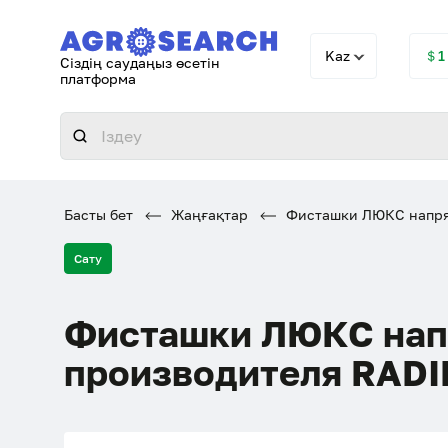
Kaz
＄1
Сіздің саудаңыз өсетін
платформа
Басты бет
Жаңғақтар
Фисташки ЛЮКС напрям
Сату
Фисташки ЛЮКС нап
производителя RADI