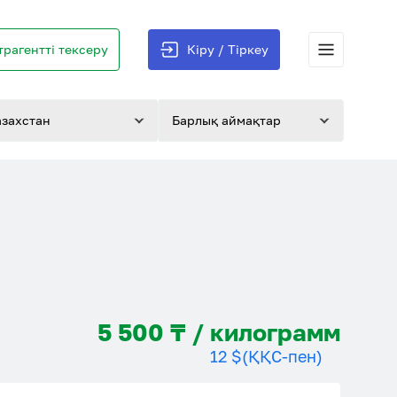
трагентті тексеру
Кіру / Тіркеу
азахстан
Барлық аймақтар
5 500 ₸ / килограмм
12 $
(ҚҚС-пен)