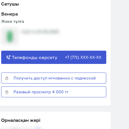
Сатушы
Венера
Жеке тұлға
Сайтта 04.06.2025
Телефонды көрсету
+7 (771) XXX-XX-XX
Получить доступ мгновенно с подпиской
Разовый просмотр 4 000 тг
Орналасқан жері