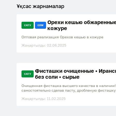
Ұқсас жарнамалар
Орехи кешью обжаренные
САТУ
EXW
кожуре
Оптовая реализация Орехов кешью в кожуре
Жаңартылды: 02.06.2025
Фисташки очищенные • Иранск
САТУ
без соли • сырые
Очищенная фисташка высшего качества в наличии!
самостоятельно сделав пасту, дробленую фисташку
оочень приличную сумму! Очищенные фисташки в 
Жаңартылды: 11.02.2025
идеальный вариант для кондитерских магазинов, т
или других крупных закупок. Почему выбирают н
качество: каждый орех прошел строгий контроль и 
только лучший продукт. Удобная упаковка: фисташ