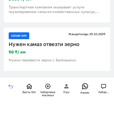
Транспортная компания оказывает услуги
грузоперевозок сельско-хозяйственных культур,
собственный парк автомашин зерновозов.
Акмолинская обл., северо-Казахстанская обл.
+77013254977 Андрей
Жаңартылды 25.10.2025
САТЫП АЛУ
Нужен камаз отвезти зерно
50 ₸/ км
Нужно перевести зерно с Балкашино.
Басты бет
Хабарлама
Кіру
Хабар...
Көмек
жасаңыз