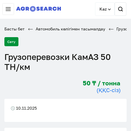
Kaz
Басты бет
Автомобиль көлігімен тасымалдау
Грузоп
Сату
Грузоперевозки КамАЗ 50
ТН/км
50 ₸ / тонна
(ҚҚС-сіз)
10.11.2025