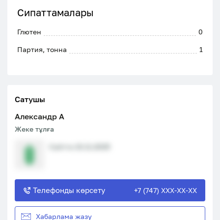
Сипаттамалары
Глютен
0
Партия, тонна
1
Сатушы
Александр A
Жеке тұлға
Сайтта 10.11.2025
Телефонды көрсету
+7 (747) XXX-XX-XX
Хабарлама жазу