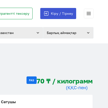
трагентті тексеру
Кіру / Тіркеу
азахстан
Барлық аймақтар
70 ₸ / килограмм
FAS
(ҚҚС-пен)
Сатушы