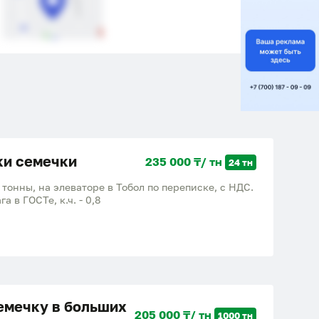
ки семечки
235 000 ₸/ тн
24 тн
тонны, на элеваторе в Тобол по переписке, с НДС.
а в ГОСТе, к.ч. - 0,8
емечку в больших
205 000 ₸/ тн
1000 тн