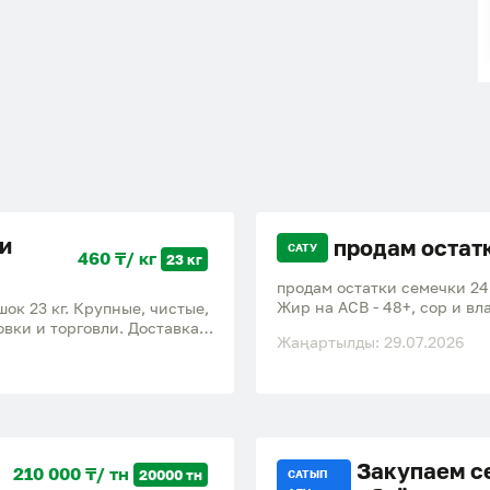
и
продам остат
САТУ
460 ₸/ кг
23 кг
продам остатки семечки 24 
Жир на АСВ - 48+, сор и влаг
к 23 кг. Крупные, чистые,
вки и торговли. Доставка.
Жаңартылды: 29.07.2026
 1 кг-460 тенге
Закупаем с
210 000 ₸/ тн
20000 тн
САТЫП