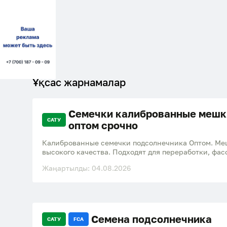
Ұқсас жарнамалар
Семечки калиброванные мешк
САТУ
оптом срочно
Калиброванные семечки подсолнечника Оптом. Мешо
высокого качества. Подходят для переработки, фасо
Звоните или пишите для уточнения цены и наличия.
Жаңартылды: 04.08.2026
Семена подсолнечника
САТУ
FCA