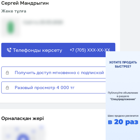
Сергей Мандрыгин
Жеке тұлға
Сайтта 25.05.2026
Телефонды көрсету
+7 (705) XXX-XX-XX
Получить доступ мгновенно с подпиской
Разовый просмотр 4 000 тг
Орналасқан жері