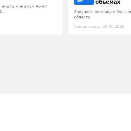
объёмах
АЛУ
ичность минимум 46-47
5.
Закупаем семечку в больш
области
Жаңартылды: 29.05.2026