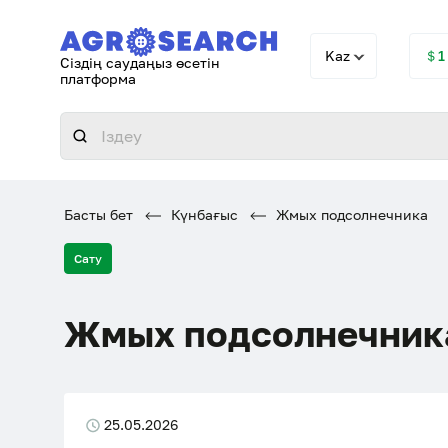
Kaz
＄1
Сіздің саудаңыз өсетін
платформа
Басты бет
Күнбағыс
Жмых подсолнечника
Сату
Жмых подсолнечник
25.05.2026