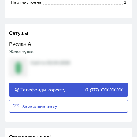
Партия, тонна
1
Сатушы
Руслан A
Жеке тұлға
Сайтта 02.04.2026
Телефонды көрсету
+7 (777) XXX-XX-XX
Хабарлама жазу
Орналасқан жері