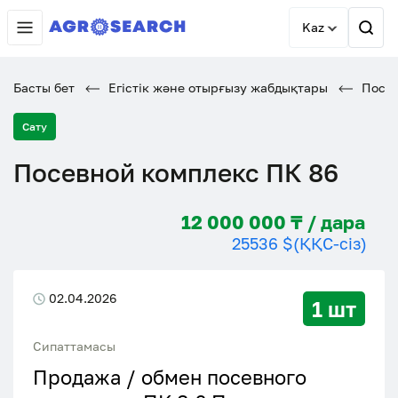
Kaz
Басты бет
Егістік және отырғызу жабдықтары
Посев
Сату
Посевной комплекс ПК 86
12 000 000 ₸ / дара
25536 $
(ҚҚС-сіз)
02.04.2026
1 шт
Сипаттамасы
Продажа / обмен посевного