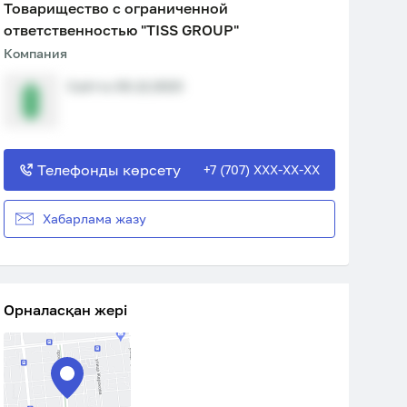
Товарищество с ограниченной
ответственностью "TISS GROUP"
Компания
Сайтта 06.12.2023
Телефонды көрсету
+7 (707) XXX-XX-XX
Хабарлама жазу
Орналасқан жері