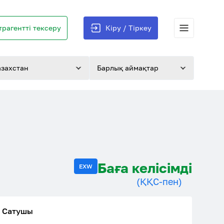
трагентті тексеру
Кіру / Тіркеу
азахстан
Барлық аймақтар
Баға келісімді
EXW
(ҚҚС-пен)
Сатушы