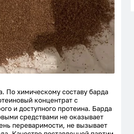
. По химическому составу барда
отеиновый концентрат с
го и доступного протеина. Барда
овыми средствами не оказывает
ень переваримости, не вызывает
да. Качество поставленной партии