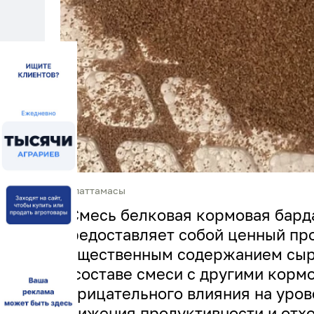
Сипаттамасы
«Смесь белковая кормовая барда
предоставляет собой ценный пр
существенным содержанием сыро
в составе смеси с другими корм
отрицательного влияния на уров
снижения продуктивности и отхо