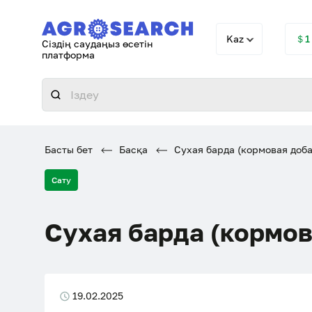
Kaz
＄1
Сіздің саудаңыз өсетін
платформа
Басты бет
Басқа
Сухая барда (кормовая доба
Сату
Сухая барда (кормов
19.02.2025