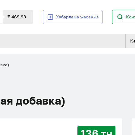
₸ 469.93
Хабарлама жасаңыз
Кон
К
вка)
ая добавка)
136 тн