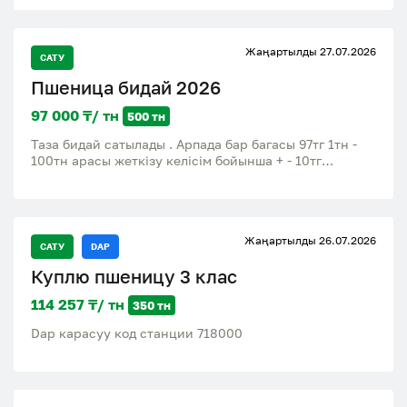
Жаңартылды 27.07.2026
САТУ
Пшеница бидай 2026
97 000 ₸/ тн
500 тн
Таза бидай сатылады . Арпада бар багасы 97тг 1тн -
100тн арасы жеткізу келісім бойынша + - 10тг
Кербулакский район село Шанханай
Жаңартылды 26.07.2026
САТУ
DAP
Куплю пшеницу 3 клас
114 257 ₸/ тн
350 тн
Dap карасуу код станции 718000