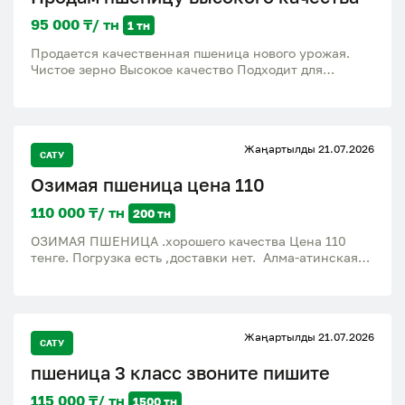
95 000 ₸/ тн
1 тн
Продается качественная пшеница нового урожая.
Чистое зерно Высокое качество Подходит для
переработки, кормовых целей и посева (при
необходимости уточняйте) Возможна продажа оптом
и в розницу Поможем с погрузкой Договорная цена
Жаңартылды 21.07.2026
САТУ
Озимая пшеница цена 110
110 000 ₸/ тн
200 тн
ОЗИМАЯ ПШЕНИЦА .хорошего качества Цена 110
тенге. Погрузка есть ,доставки нет. Алма-атинская
область Илийский район.
Жаңартылды 21.07.2026
САТУ
пшеница 3 класс звоните пишите
115 000 ₸/ тн
1500 тн