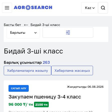
Kaz
Басты бет
Бидай 3-ші класс
Барлығы
Бидай 3-ші класс
Барлық ұсыныстар
263
Хабрламаларға жазылу
Хабарлама жасаңыз
Жаңартылды 06.08.2026
САТЫП АЛУ
Закупаем пшеницу 3-4 класс
96 000 ₸/ тн
2100 тн