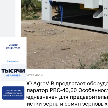
Сипаттамасы
TOO AgroViR предлагает оборуд
сепаратор РВС-40,60 Особеннос
предназначен для предваритель
очистки зерна и семян зерновых