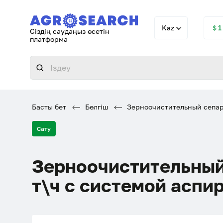
Kaz
＄1
Сіздің саудаңыз өсетін
платформа
Басты бет
Бөлгіш
Зерноочистительный сепара
Сату
Зерноочистительный
т\ч с системой аспи