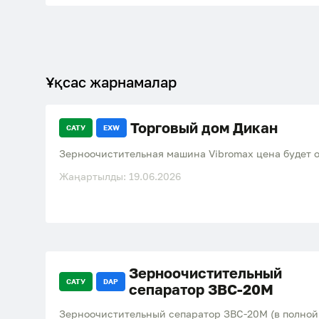
Ұқсас жарнамалар
Торговый дом Дикан
САТУ
EXW
Зерноочистительная машина Vibromax цена будет 
Жаңартылды: 19.06.2026
Зерноочистительный
САТУ
DAP
сепаратор ЗВС-20М
Зерноочистительный сепаратор ЗВС-20М (в полной