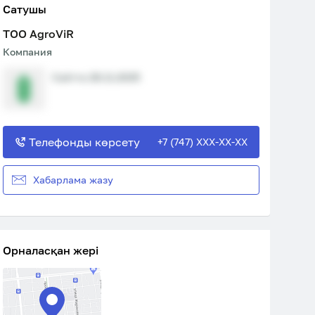
Сатушы
ТОО AgroViR
Компания
Сайтта 28.11.2025
Телефонды көрсету
+7 (747) XXX-XX-XX
Хабарлама жазу
Орналасқан жері