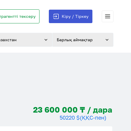
трагентті тексеру
Кіру / Тіркеу
азахстан
Барлық аймақтар
23 600 000 ₸ / дара
50220 $
(ҚҚС-пен)