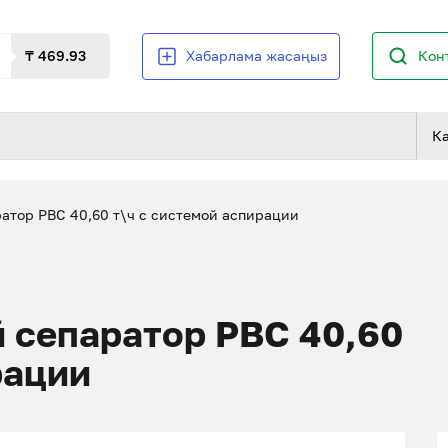
₸ 469.93
Хабарлама жасаңыз
Кон
К
тор РВС 40,60 т\ч с системой аспирации
 сепаратор РВС 40,60
рации