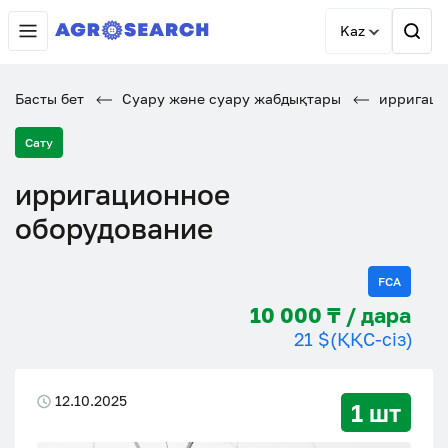
Kaz
Басты бет
Суару және суару жабдықтары
ирригаци
Сату
ирригационное
оборудование
FCA
10 000 ₸ / дара
21 $
(ҚҚС-сіз)
12.10.2025
1 шт