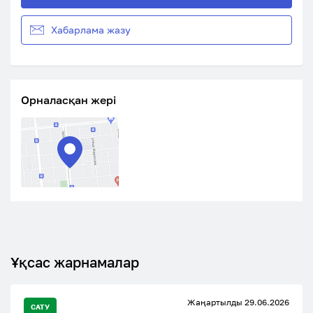
Хабарлама жазу
Орналасқан жері
Ұқсас жарнамалар
Жаңартылды 29.06.2026
САТУ