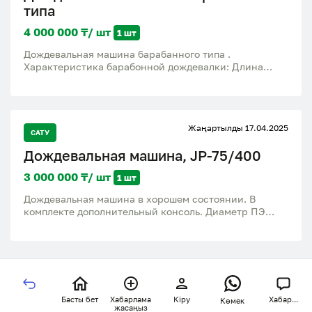
типа
4 000 000 ₸/ шт
1 шт
Дождевальная машина барабанного типа .
Характеристика барабонной дождевалки: Длина
трубы - 500м. Диаметр трубы - Ф70мм.
Распределение диаметра - 25 + 45 м. Насосы - 150м3 .
Приветствуется торг. Цена: 4 000 000 тенге .
Жаңартылды 17.04.2025
САТУ
Дождевальная машина, JP-75/400
3 000 000 ₸/ шт
1 шт
Дождевальная машина в хорошем состоянии. В
комплекте дополнительный консоль. Диаметр ПЭ
шланга Ду=75мм, длина шланга на барабане 400м.
Басты бет
Хабарлама
Кіру
Хабар...
Көмек
жасаңыз