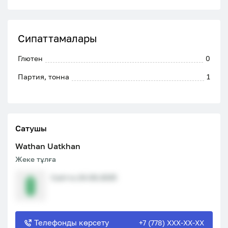
Сипаттамалары
Глютен
0
Партия, тонна
1
Сатушы
Wathan Uatkhan
Жеке тұлға
Сайтта 24.08.2025
Телефонды көрсету
+7 (778) XXX-XX-XX