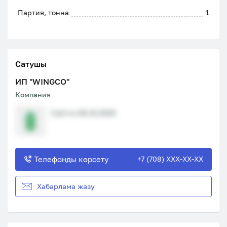
Партия, тонна
1
Сатушы
ИП "WINGCO"
Компания
Сайтта 08.10.2025
Телефонды көрсету
+7 (708) XXX-XX-XX
Хабарлама жазу