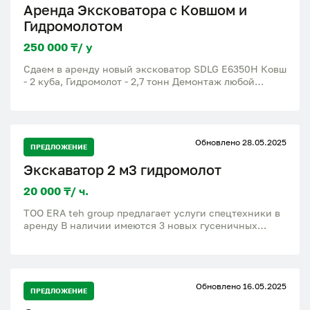
Аренда Эксковатора с Ковшом и
Гидромолотом
250 000 ₸/ у
Сдаем в аренду новый эксковатор SDLG E6350H Ковш
- 2 куба, Гидромолот - 2,7 тонн Демонтаж любой
сложности, разработка котлована Также есть
самосвалы Шахамны и Камазы для вывоза
строительного мусора, грунта и прочего. Есть
опытный оператор. Также установлен быстросьем
Обновлено 28.05.2025
для незамедлительной замены между ковшом и
ПРЕДЛОЖЕНИЕ
гидромолотом. Цена договорная, работает как за
Экскаватор 2 м3 гидромолот
наличный так и по безналичному расчету со всей
документацией. Сдаем на длительный период.
20 000 ₸/ ч.
ТОО ERA teh group предлагает услуги спецтехники в
аренду В наличии имеются 3 новых гусеничных
экскаваторов 2025 года выпуска с ковшом 2 м3 и
гидромолотом а так же фронтальный погрузчик 2024
года выпуска с ковшом 2,5 м3 на долгосрочную
аренду по всему Казахстану цена договорная
Обновлено 16.05.2025
возможна работа в 2 смены с НДС/ без НДС
ПРЕДЛОЖЕНИЕ
наличный/без наличный расчет