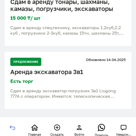
Сдам в аренду тонары, шахманы,
камазы, погрузчики, экскаваторы
15 000 ₸/ шт
Сдам в аренду спецтехнику, экскаваторы 1.2куб,2.2
куб , погрузчики 2-3куб, камазы 15тн, шахманы 25т,
тонары 50тн. Работаем с ндс. любые виды работ.
Обновлено 14.04.2025
ПРЕДЛОЖЕНИЕ
Аренда экскаватора 3в1
Есть торг
Сдам в аренду экскаватор-погрузчик 3в1 Liugong
777A с оператором. Имеются: телескопическая
стрела, ковши 40-60см, гидромолот, быстросъем.
Выполняем работы любой сложности (выемка грунта,
копание траншей, планировка и тд) Опытный
оператор. Техника новая, не проблемная. Работаем
по городу Астана и по ближайшим городам.
Рассмотрим краткосрочную и долгосрочную аренду.
Принимаем любую форму оплаты. Цена договорная.
Главная
Создать
Войти
Уведом...
Помощь