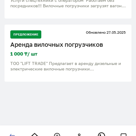
Услуги спецтехники с оператором Работаем без
посредников!!! Вилочные погрузчики загрузят вагоны
любые объемы работ 24/7 Опытные операторы
Вилочные погрузчики от 1.5 до 5 тонн Погрузчики
XcmG услуги грузоперевозок по всему Казахстану
Обновлено 27.05.2025
ПРЕДЛОЖЕНИЕ
Аренда вилочных погрузчиков
1 000 ₸/ шт
ТОО "LIFT TRADE" Предлагает в аренду дизельные и
электрические вилочные погрузчики
Грузоподъемностью от 1500 до 3000 кг с высотой
подъема до 4.7 метра. Так же предлагаем в аренду
ричтраки высотой подъема до 10 метров , с
документами.