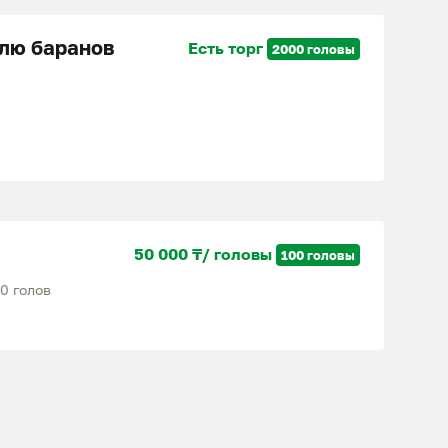
лю баранов
Есть торг
2000 головы
50 000 ₸/ головы
100 головы
0 голов