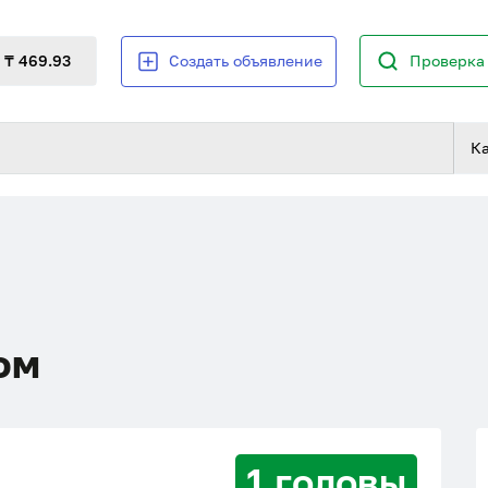
₸ 469.93
Создать объявление
Проверка 
К
ом
1 головы