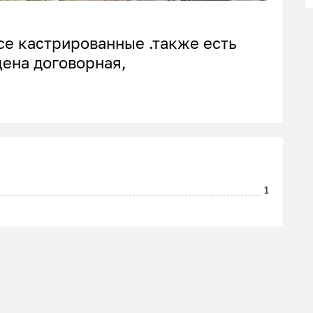
се кастрированные .также есть
цена договорная,
1