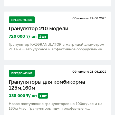
Обновлено 24.06.2025
ПРЕДЛОЖЕНИЕ
Гранулятор 210 модели
720 000 ₸/ шт
1 шт
Гранулятор KAZGRANULATOR с матрицей диаметром
210 мм — это удобное и эффективное оборудование
для производства гранулированного корма и пеллет.
Работает от трёхфазной сети 380 В, оснащён
электродвигателем мощностью 7.5 кВт. Устройство
обеспечивает производительность до 299 кг в час, что
Обновлено 23.06.2025
делает его отличным решением для частных
ПРЕДЛОЖЕНИЕ
хозяйств, небольших ферм и мини-заводов.
Грануляторы для комбикорма
Компактные размеры (1700×400×1400 мм) и вес 175
кг позволяют удобно разместить оборудование в
125м,160м
производственном помещении. Надёжный,
экономичный и простой в обслуживании, этот
335 000 ₸/ шт
1 шт
гранулятор изготовлен в Китае и полностью готов к
Новое поступление грануляторов на 100кг/час и на
работе. Подходит для переработки различных видов
160кг/час Грануляторы идут трехфазные и
сырья: зерно, отруби, шрот, опилки и другое. В
двухфазные матрицы 2мм-8мм Грануляторы
наличии, с гарантией. Обращайтесь — поможем с