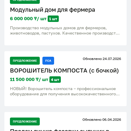
Модульный дом для фермера
6 000 000 ₸/ шт
1 шт
Производство модульных домов для фермеров,
животноводов, пастухов. Качественное производство
и дорогих материалов, имеется доставка по
Казахстану . По всем вопросам писать на ватсап
Обновлено 24.07.2026
ПРЕДЛОЖЕНИЕ
FCA
ВОРОШИТЕЛЬ КОМПОСТА (с бочкой)
11 500 000 ₸/ шт
4 шт
НОВЫЙ! Ворошитель компоста – профессиональное
оборудование для получения высококачественного
компоста из органических отходов
сельскохозяйственного производства. Равномерно
перемешивает и измельчает массу в буртах, насыщая
ее кислородом и избавляя от углекислого газа,
Обновлено 06.04.2026
способствует эффективному охлаждению компоста в
ПРЕДЛОЖЕНИЕ
процессе ворошения. Комплектуется бочкой (1000л)
для равномерного увлажнения компоста в буртах.