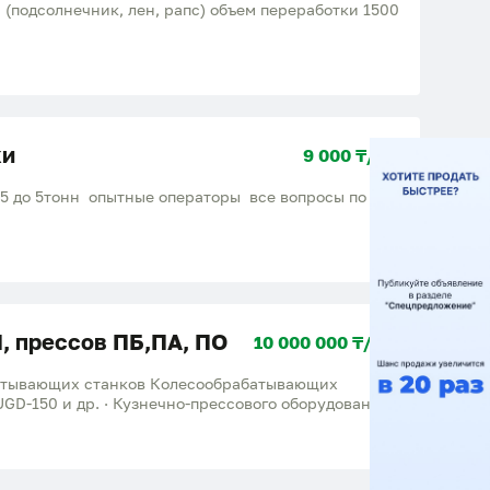
(подсолнечник, лен, рапс) объем переработки 1500
ки
9 000 ₸/ тн
.5 до 5тонн опытные операторы все вопросы по
, прессов ПБ,ПА, ПО
10 000 000 ₸/ шт
батывающих станков Колесообрабатывающих
ссового оборудования
6736, ПА6738, П6738Б, П6740 колесотокарный
1, КЖ-20МХ - осе-токарные КЖ1832, КЖ1833 -
, 1А665, 1А670, 1А675 и др