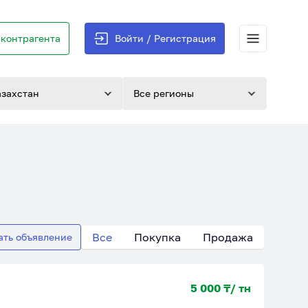
контрагента
Войти / Регистрация
азахстан
Все регионы
Все
Покупка
Продажа
ать объявление
5 000 ₸/ тн