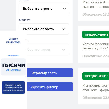
Маслоцех в Алт
тыс тонн в мес
Выберите страну
Обновлено: 18.
Область
Выберите область
ПРЕДЛОЖЕНИЕ
Город
Услуги фасовки
телефону 8 777 
Выберите город
Обновлено: 22.
Отфильтровать
ПРЕДЛОЖЕНИЕ
Мы предлагаем
Сбросить фильтр
станков: - фирмы «RA
для формирован
Обновлено: 03.
станок 1836М.1
токарно-накатн