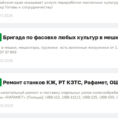
айском крае оказывает услуги переработки масличных культур 
яц! Готовы к сотрудничеству!
07.2026
Бригада по фасовке любых культур в меш
 в мешки, мешкотара, грузчики есть вилочные погрузчики от 1
37 37 909
02.2026
Ремонт станков КЖ, РТ КЗТС, Рафамет, ОШ
 капитальный ремонт и поставку отдельных узлов колесообра
FAMET» (Польша): UBB-112, UBB-112/2, UBB-125, UBB-150, UGD-150 и др. · Кузнечно-пре
ия колесных пар: - ПА3434, ПА3438, П6330, ПБ6332, П6730, П
09.2025
0, КЖ1836Б, 1836А - колесофрезерный КЖ-20, КЖ-20Б, КЖ-20ТФ
ые КЖ1840, КЖ1841, КЖ1842, КЖ1843, КЖ1844 - токарные 1А660