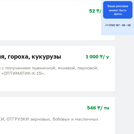
52 ₸/ шт
я, гороха, кукурузы
1 000 ₸/ у
ы с получением пшеничной, ячневой, перловой,
од «ОПТИМАТИК-К-15».
546 ₸/ тн
И, ОТГРУЗКИ зерновых, бобовых и масличных