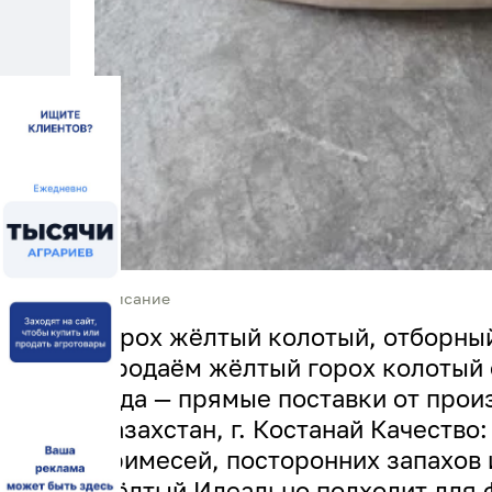
Описание
Горох жёлтый колотый, отборный
Продаём жёлтый горох колотый 
года — прямые поставки от прои
Казахстан, г. Костанай Качество:
примесей, посторонних запахов 
жёлтый Идеально подходит для 