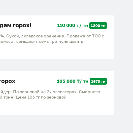
дам горох!
110 000 ₸/ тн
1200 тн
6%. Сухой, складское хранение. Продажа от ТОО с
семьсот семьдесят семь три нуля девять
горох
105 000 ₸/ тн
1670 тн
йдер По зерновой на 2х элеваторах Смирново-
Ертеги 650 тонн Янко - 1020 тонн Цена 105 тг по зерновой