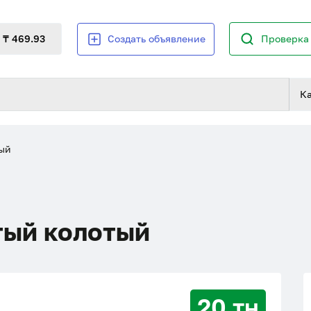
₸ 469.93
Создать объявление
Проверка 
К
ый
тый колотый
20 тн