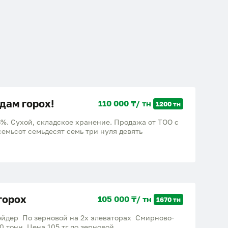
дам горох!
110 000 ₸/ тн
1200 тн
6%. Сухой, складское хранение. Продажа от ТОО с
семьсот семьдесят семь три нуля девять
горох
105 000 ₸/ тн
1670 тн
йдер По зерновой на 2х элеваторах Смирново-
Ертеги 650 тонн Янко - 1020 тонн Цена 105 тг по зерновой