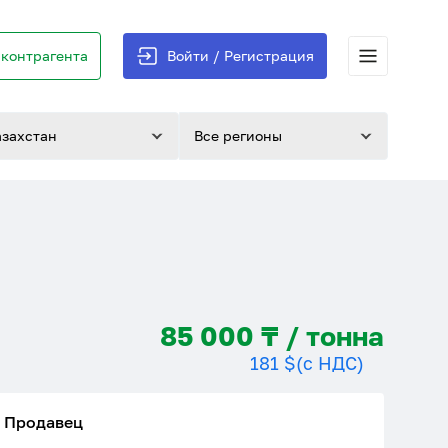
контрагента
Войти / Регистрация
азахстан
Все регионы
85 000 ₸ / тонна
181 $
(с НДС)
Продавец