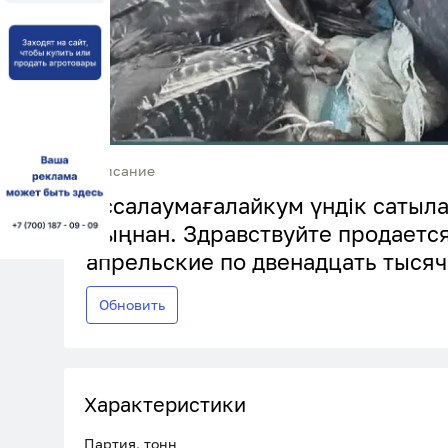
Описание
Ассалаумағалайкум үндік сатыла
мыңнан. Здравствуйте продаетс
апрельские по двенадцать тысяч
Обновить
Характеристики
Партия, тонн