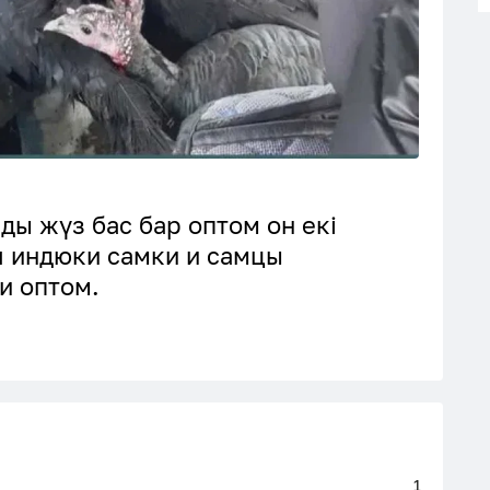
ды жүз бас бар оптом он екі
я индюки самки и самцы
и оптом.
1