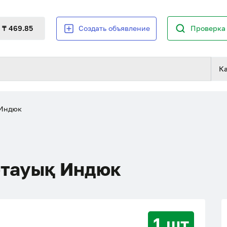
₸ 469.85
Создать объявление
Проверка 
К
 Индюк
етауық Индюк
1 шт