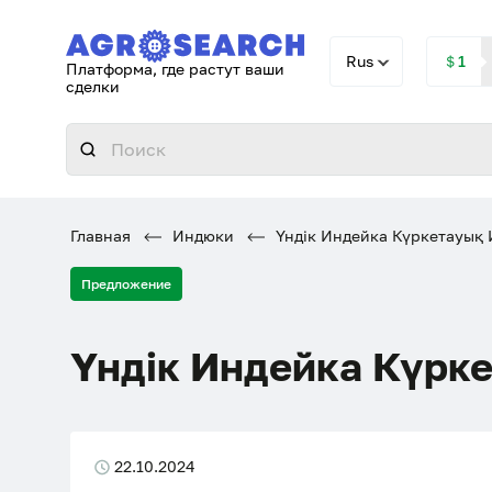
Rus
＄1
Платформа, где растут ваши
сделки
Главная
Индюки
Үндік Индейка Күркетауық
Предложение
Үндік Индейка Күрк
22.10.2024