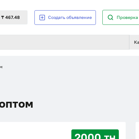
₸ 467.48
Создать объявление
Проверка 
К
м
 оптом
2000 тн