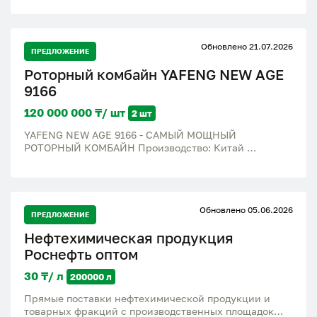
Обновлено 21.07.2026
ПРЕДЛОЖЕНИЕ
Роторный комбайн YAFENG NEW AGE
9166
120 000 000 ₸/ шт
2 шт
YAFENG NEW AGE 9166 - САМЫЙ МОЩНЫЙ
РОТОРНЫЙ КОМБАЙН Производство: Китай
Основные характеристики: Двигатель: Yuchai, 6
цилиндров Мощность: 320 л.с. Объём бункера: 9 600
л Тип обмолота: однороторный (высокая пропускная
способность) Скорость выгрузки: до 75 л/сек
Обновлено 05.06.2026
Топливный бак: 500 л Жатка: в комплекте зерновая
ПРЕДЛОЖЕНИЕ
9,15 м (flex), привод Шумахер Это самый мощный
Нефтехимическая продукция
серийно изготавливаемый китайский комбайн.
Производится на заводе YAFENG. NEW AGE 9166 –
Роснефть оптом
один из самых востребованных комбайнов на
внутреннем рынке Китая, который уже прошел
30 ₸/ л
200000 л
тестирование в Казахстане и доказал свою
Прямые поставки нефтехимической продукции и
эффективность в наших климатических условиях.
товарных фракций с производственных площадок
Машина сочетает в себе современную роторную