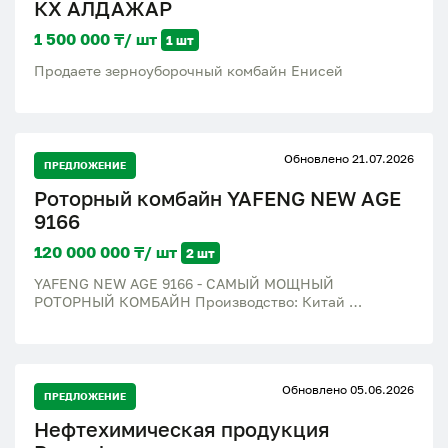
КХ АЛДАЖАР
1 500 000 ₸/ шт
1 шт
Продаете зерноуборочный комбайн Енисей
Обновлено 21.07.2026
ПРЕДЛОЖЕНИЕ
Роторный комбайн YAFENG NEW AGE
9166
120 000 000 ₸/ шт
2 шт
YAFENG NEW AGE 9166 - САМЫЙ МОЩНЫЙ
РОТОРНЫЙ КОМБАЙН Производство: Китай
Основные характеристики: Двигатель: Yuchai, 6
цилиндров Мощность: 320 л.с. Объём бункера: 9 600
л Тип обмолота: однороторный (высокая пропускная
способность) Скорость выгрузки: до 75 л/сек
Обновлено 05.06.2026
Топливный бак: 500 л Жатка: в комплекте зерновая
ПРЕДЛОЖЕНИЕ
9,15 м (flex), привод Шумахер Это самый мощный
Нефтехимическая продукция
серийно изготавливаемый китайский комбайн.
Производится на заводе YAFENG. NEW AGE 9166 –