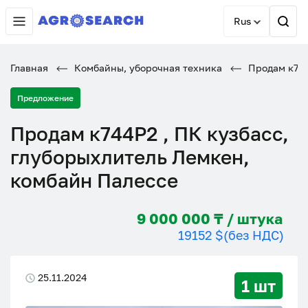
Rus
Главная
Комбайны, уборочная техника
Продам к744
Предложение
Продам к744Р2 , ПК кузбасс,
глуборыхлитель Лемкен,
комбайн Палессе
9 000 000 ₸ / штука
19152 $
(без НДС)
25.11.2024
1 шт