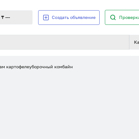
₸ ---
Создать объявление
Проверка
К
м картофелеуборочный комбайн