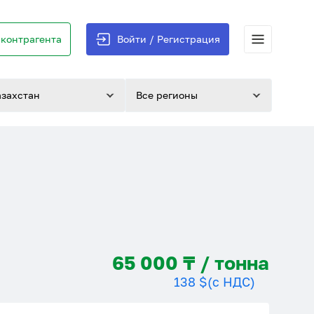
контрагента
Войти / Регистрация
азахстан
Все регионы
65 000 ₸ / тонна
138 $
(с НДС)