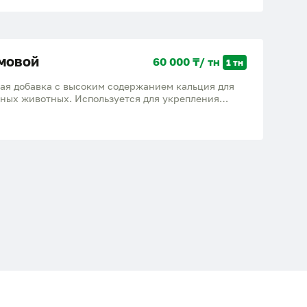
мовой
60 000 ₸/ тн
1 тн
ая добавка с высоким содержанием кальция для
нных животных. Используется для укрепления
 веществ и повышения продуктивности.