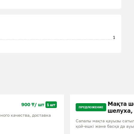
1
Мақта ш
900 ₸/ шт
1 шт
ПРЕДЛОЖЕНИЕ
шелуха,
ачества, доставка
Сапалы мақта қауызы сатыла
қой-ешкі және басқа да ау
Доставка бар! Продается 