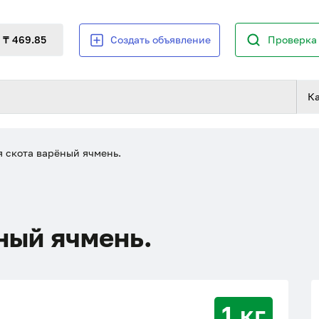
₸ 469.85
Создать объявление
Проверка 
К
 скота варёный ячмень.
ный ячмень.
1 кг