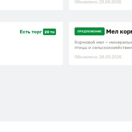
Обновлено: 23.06.2026
кормовой продукт для сель
Мел кор
Есть торг
20 тн
ПРЕДЛОЖЕНИЕ
Кормовой мел — минеральн
птицы и сельскохозяйстве
костей, улучшения обмена
Обновлено: 28.05.2026