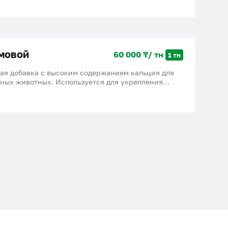
скохозяйственных животных. Доставка есть!
мовой
60 000 ₸/ тн
1 тн
ая добавка с высоким содержанием кальция для
нных животных. Используется для укрепления
 веществ и повышения продуктивности.