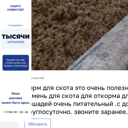
Описание
Корм для скота это очень поле
ячмень для скота для откорма д
лошадей очень питательный .с д
круглосуточно. звоните заранее.
Обновить