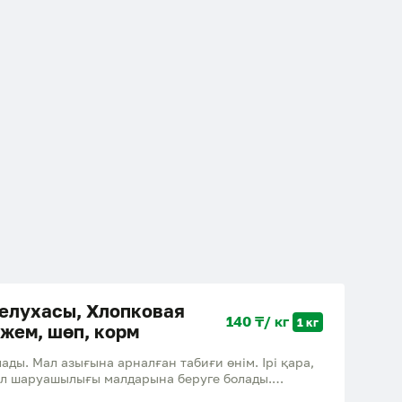
елухасы, Хлопковая
140 ₸/ кг
1 кг
 жем, шөп, корм
ды. Мал азығына арналған табиғи өнім. Ірі қара,
ыл шаруашылығы малдарына беруге болады.
качественная хлопковая шелуха. Натуральный