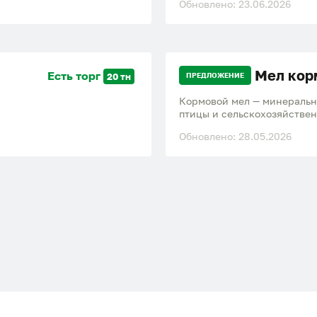
Обновлено: 23.06.2026
кормовой продукт для сель
Мел кор
Есть торг
20 тн
ПРЕДЛОЖЕНИЕ
Кормовой мел — минеральн
птицы и сельскохозяйстве
костей, улучшения обмена
Обновлено: 28.05.2026