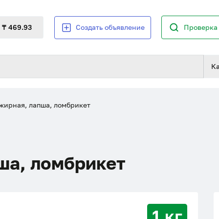
₸ 469.93
Создать объявление
Проверка 
К
ирная, лапша, ломбрикет
ша, ломбрикет
1 кг