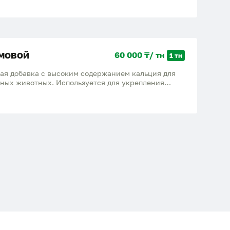
скохозяйственных животных. Доставка есть!
мовой
60 000 ₸/ тн
1 тн
ая добавка с высоким содержанием кальция для
нных животных. Используется для укрепления
 веществ и повышения продуктивности.