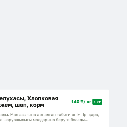
елухасы, Хлопковая
140 ₸/ кг
1 кг
 жем, шөп, корм
ды. Мал азығына арналған табиғи өнім. Ірі қара,
ыл шаруашылығы малдарына беруге болады.
качественная хлопковая шелуха. Натуральный