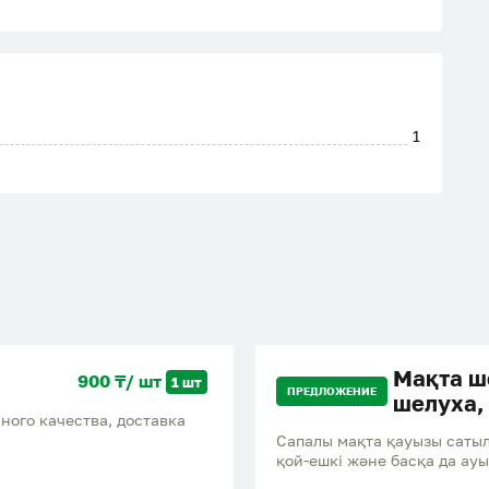
1
Мақта ш
900 ₸/ шт
1 шт
ПРЕДЛОЖЕНИЕ
шелуха,
ачества, доставка
Сапалы мақта қауызы сатыла
қой-ешкі және басқа да ау
Доставка бар! Продается 