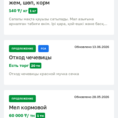
жем, шөп, корм
140 ₸/ кг
1 кг
Сапалы мақта қауызы сатылады. Мал азығына
арналған табиғи өнім. Ірі қара, қой-ешкі және басқа
да ауыл шаруашылығы малдарына беруге болады.
Доставка бар! Продается качественная хлопковая
шелуха. Натуральный кормовой продукт для
сельскохозяйственных животных. Доставка есть!
Обновлено 13.06.2026
ПРЕДЛОЖЕНИЕ
FCA
Отход чечевицы
Есть торг
20 тн
Отход чечевицы красной мучка сечка
Обновлено 28.05.2026
ПРЕДЛОЖЕНИЕ
Мел кормовой
60 000 ₸/ тн
1 тн