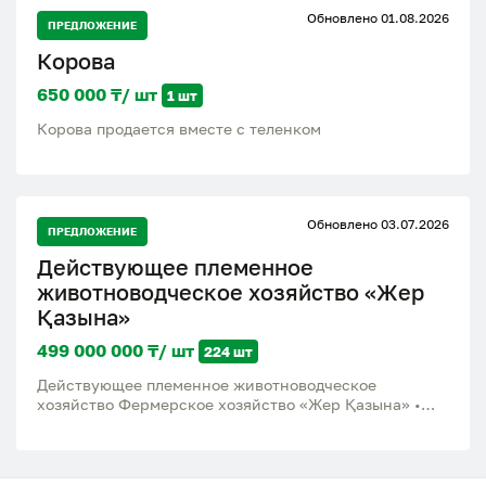
Обновлено 01.08.2026
ПРЕДЛОЖЕНИЕ
Корова
650 000 ₸/ шт
1 шт
Корова продается вместе с теленком
Обновлено 03.07.2026
ПРЕДЛОЖЕНИЕ
Действующее племенное
животноводческое хозяйство «Жер
Қазына»
499 000 000 ₸/ шт
224 шт
Действующее племенное животноводческое
хозяйство Фермерское хозяйство «Жер Қазына» •
Локация: Кызылординская область, Жанакорганский
район. • Преимущество: Всего 50 км от г. Туркестан,
вдоль международной трассы М32 «Западная Европа
— Западный Китай».