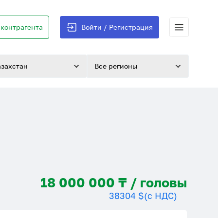
контрагента
Войти / Регистрация
азахстан
Все регионы
18 000 000 ₸ / головы
38304 $
(с НДС)