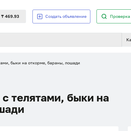
₸ 469.93
Создать объявление
Проверка 
К
тами, быки на откорме, бараны, лошади
 с телятами, быки на
ошади