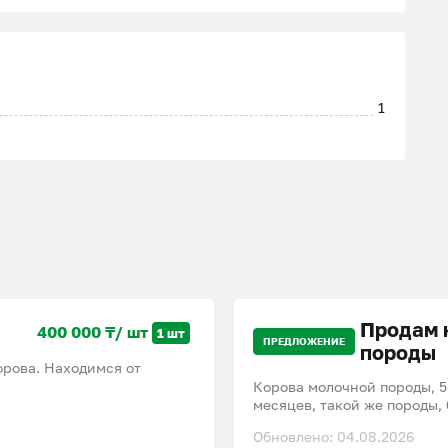
1
Продам 
400 000 ₸/ шт
1 шт
ПРЕДЛОЖЕНИЕ
породы
орова. Находимся от
Корова молочной породы, 5 
месяцев, такой же породы,
Қарағанды 30 км,село Тогы
Обновлено: 04.08.2026