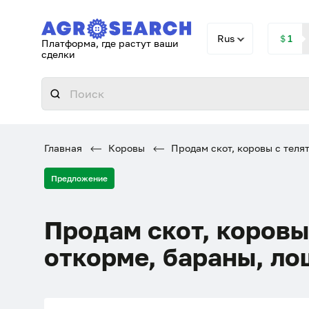
Rus
＄1
Платформа, где растут ваши
сделки
Главная
Коровы
Продам скот, коровы с теля
Предложение
Продам скот, коровы
откорме, бараны, л