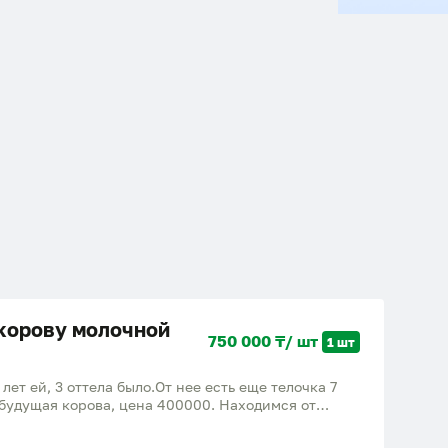
корову молочной
750 000 ₸/ шт
1 шт
лет ей, 3 оттела было.От нее есть еще телочка 7
 будущая корова, цена 400000. Находимся от
зкудук