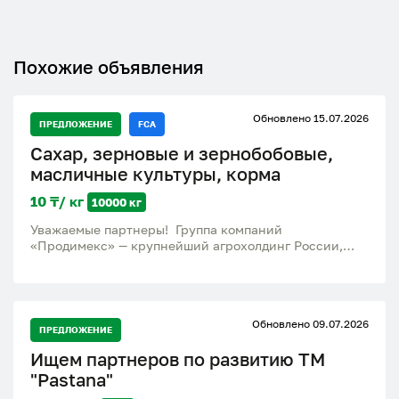
Похожие объявления
Обновлено 15.07.2026
ПРЕДЛОЖЕНИЕ
FCA
Сахар, зерновые и зернобобовые,
масличные культуры, корма
10 ₸/ кг
10000 кг
Уважаемые партнеры! Группа компаний
«Продимекс» — крупнейший агрохолдинг России,
лидер свеклосахарной отрасли и ведущий экспортер
продукции растениеводства. Все наши заводы и
элеваторы внесены в реестр экспортеров ФГИС
«Цербер» и аккредитованы Россельхознадзором для
Обновлено 09.07.2026
поставок на внешние рынки. * Ассортимент и
ПРЕДЛОЖЕНИЕ
продукция: - Сахар: Белый сахар-песок (ГОСТ, ТС2,
Ищем партнеров по развитию ТМ
Экстра). Фасовка: мешки 50 кг, биг-бэги,
потребительская розничная упаковка. - Зерновые и
"Pastana"
зернобобовые: Пшеница (продовольственная /