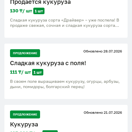
Продается кукуруза
130 ₸/ шт
1 шт
Сладкая кукуруза сорта «Драйвер» – уже поспела! В
продаже свежая, сочная и сладкая кукуруза сорта
«Драйвер» — только что с поля! Молодые, крупные
початки Нежные и сладкие зерна Отлично подходит
для варки, гриля и заморозки Всегда свежий урожай
В наличии каждый день. Доступные цены, возможен
Обновлено 28.07.2026
опт. Звоните или пишите, чтобы оформить заказ.
ПРЕДЛОЖЕНИЕ
Попробуйте вкус настоящей свежей кукурузы —
Сладкая кукуруза с поля!
количество ограничено
111 ₸/ шт
1 шт
В своем поле выращиваем кукурузу, огурцы, арбузы,
дыни, помидоры, болгарский перец!
Обновлено 21.07.2026
ПРЕДЛОЖЕНИЕ
Кукуруза