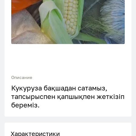
Описание
Кукуруза бақшадан сатамыз,
тапсырыспен қапшықпен жеткізіп
береміз.
Характеристики