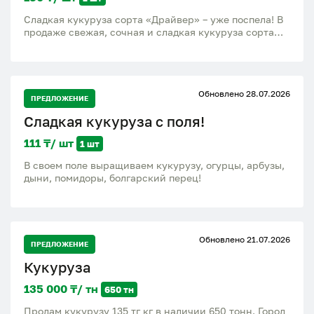
Сладкая кукуруза сорта «Драйвер» – уже поспела! В
продаже свежая, сочная и сладкая кукуруза сорта
«Драйвер» — только что с поля! Молодые, крупные
початки Нежные и сладкие зерна Отлично подходит
для варки, гриля и заморозки Всегда свежий урожай
В наличии каждый день. Доступные цены, возможен
Обновлено 28.07.2026
опт. Звоните или пишите, чтобы оформить заказ.
ПРЕДЛОЖЕНИЕ
Попробуйте вкус настоящей свежей кукурузы —
Сладкая кукуруза с поля!
количество ограничено
111 ₸/ шт
1 шт
В своем поле выращиваем кукурузу, огурцы, арбузы,
дыни, помидоры, болгарский перец!
Обновлено 21.07.2026
ПРЕДЛОЖЕНИЕ
Кукуруза
135 000 ₸/ тн
650 тн
Продам кукурузу 135 тг кг в наличии 650 тонн. Город