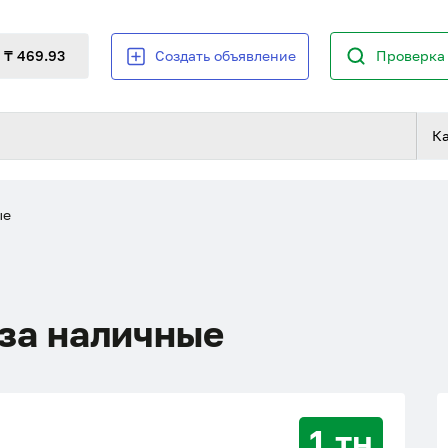
₸ 469.93
Создать объявление
Проверка 
К
ые
 за наличные
1 тн