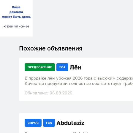
Похожие объявления
Лён
ПРЕДЛОЖЕНИЕ
FCA
В продаже лён урожая 2026 года с высоким содержанием масличности – 44%.
Качество продукции полностью соответствует треб
гарантирует надежность и высокие стандарты. Це
Обновлено: 06.08.2026
составляет 430 долларов за тонну. Мы предлагаем
сотрудничества и можем организовать доставку не
пункта назначения, обеспечивая удобство и экон
клиентов
Abdulaziz
СПРОС
FCA